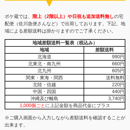
ポケ蔵では、
階上（2階以上）や日祝も追加送料無し
の宅
配便（佐川急便さんなど）で出荷しております。下記、地
域による差額送料は掛かりますのでご了承ください。
地域差額送料一覧表（税込み）
地域
差額送料
北海道
990円
北東北・南九州
660円
北九州
605円
関東・東海・関西
送料無料
北陸・信越
220円
中国・四国
440円
沖縄及び離島
3,740円
1,000個ごと
に上記金額を商品代金にプラス
※ご購入画面から入力しながら差額送料を確認することが
出来ます。