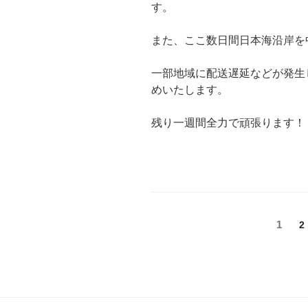
す。
また、ここ数日間日本海沿岸を
一部地域に配送遅延などが発生
めいたします。
残り一週間全力で頑張ります！
投
固
1
2
定
稿
ペ
ナ
ー
ジ
ビ