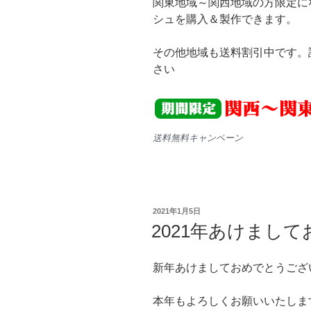
関東地域～関西地域の方限定に
シュを購入＆製作できます。
その他地域も送料割引中です。
さい
送料無料キャンペーン
投
2021年1月5日
稿
2021年あけまし
日:
新年あけましておめでとうござ
本年もよろしくお願いいたしま