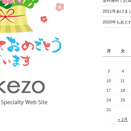
送料無料でお
2021年あけ
2020年もあと
月
火
3
4
10
11
17
18
24
25
31
« 2月