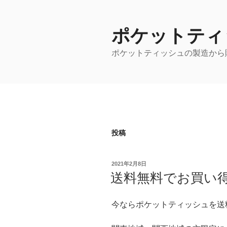
コ
ン
ポケットティ
テ
ン
ポケットティッシュの製造から
ツ
へ
ス
キ
ッ
プ
投稿
投
2021年2月8日
稿
送料無料でお買い
日:
今ならポケットティッシュを送