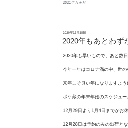
2021年お正月
投
2020年12月18日
稿
2020年もあとわず
日:
2020年も早いもので、あと数
今年一年はコロナ渦の中、世の
来年こそ良い年になりますよう
ポケ蔵の年末年始のスケジュー
12月29日より1月4日までがお
12月28日は予約のみの出荷と