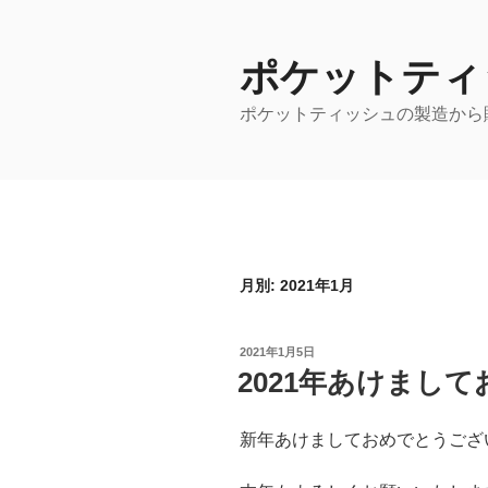
コ
ン
ポケットティ
テ
ン
ポケットティッシュの製造から
ツ
へ
ス
キ
ッ
プ
月別: 2021年1月
投
2021年1月5日
稿
2021年あけまし
日:
新年あけましておめでとうござ