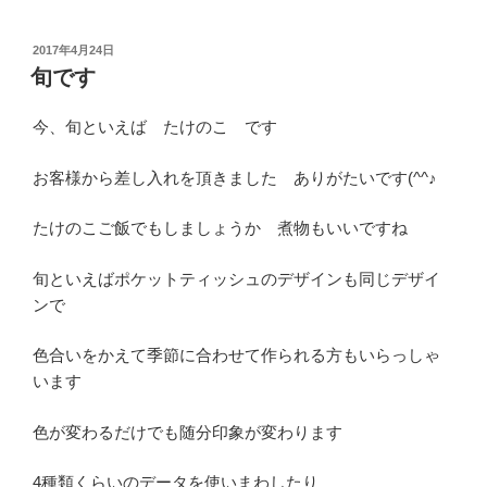
投
2017年4月24日
稿
旬です
日:
今、旬といえば たけのこ です
お客様から差し入れを頂きました ありがたいです(^^♪
たけのこご飯でもしましょうか 煮物もいいですね
旬といえばポケットティッシュのデザインも同じデザイ
ンで
色合いをかえて季節に合わせて作られる方もいらっしゃ
います
色が変わるだけでも随分印象が変わります
4種類くらいのデータを使いまわしたり