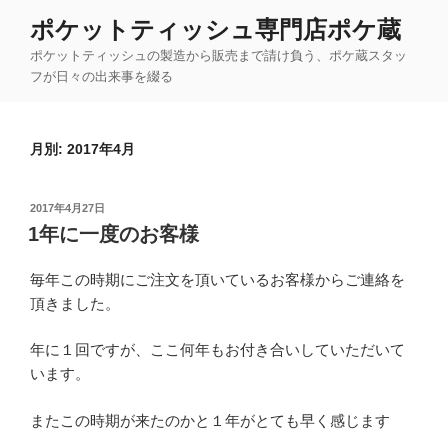
コ
ポケットティッシュ専門店ポケ蔵
ン
ポケットティッシュの製造から販売まで請け負う、ポケ蔵スタッ
テ
フが日々の出来事を綴る
ン
ツ
へ
月別: 2017年4月
ス
キ
ッ
投
2017年4月27日
プ
稿
1年に一度のお客様
日:
毎年この時期にご注文を頂いているお客様からご連絡を
頂きました。
年に１回ですが、ここ何年もお付き合いしていただいて
います。
またこの時期が来たのかと１年がとても早く感じます