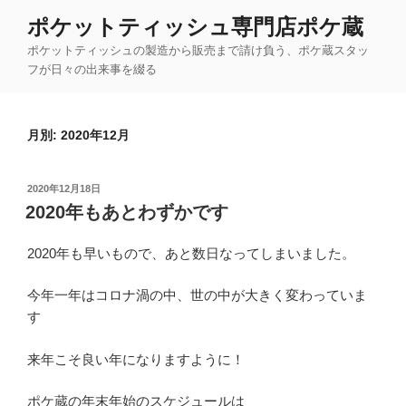
コ
ポケットティッシュ専門店ポケ蔵
ン
ポケットティッシュの製造から販売まで請け負う、ポケ蔵スタッ
テ
フが日々の出来事を綴る
ン
ツ
へ
月別: 2020年12月
ス
キ
ッ
投
2020年12月18日
プ
稿
2020年もあとわずかです
日:
2020年も早いもので、あと数日なってしまいました。
今年一年はコロナ渦の中、世の中が大きく変わっていま
す
来年こそ良い年になりますように！
ポケ蔵の年末年始のスケジュールは