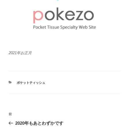
2021年お正月
カ
ポケットティッシュ
テ
ゴ
リ
ー
投
前
前
稿
の
2020年もあとわずかです
ナ
投