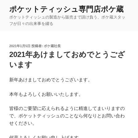
コ
ポケットティッシュ専門店ポケ蔵
ン
ポケットティッシュの製造から販売まで請け負う、ポケ蔵スタッ
テ
フが日々の出来事を綴る
ン
ツ
へ
投
2021年1月5日
投稿者:
ポケ蔵社長
ス
稿
2021年あけましておめでとうござ
キ
日:
ッ
います
プ
新年あけましておめでとうございます。
本年もよろしくお願いいたします。
皆様のご要望に応えられるように精進してまいりますの
で、ポケットティッシュのことなら何なりとお問い合わ
せください。
何卒よろしくお願い申し上げます。