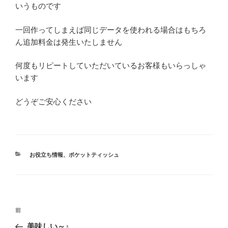
いうものです
一回作ってしまえば同じデータを使われる場合はもちろ
ん追加料金は発生いたしません
何度もリピートしていただいているお客様もいらっしゃ
います
どうぞご安心ください
カ
お役立ち情報
、
ポケットティッシュ
テ
ゴ
リ
ー
投
前
前
稿
の
美味しい～♪