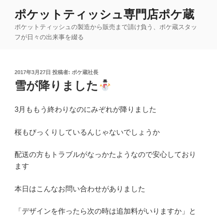
コ
ポケットティッシュ専門店ポケ蔵
ン
ポケットティッシュの製造から販売まで請け負う、ポケ蔵スタッ
テ
フが日々の出来事を綴る
ン
ツ
へ
投
2017年3月27日
投稿者:
ポケ蔵社長
ス
稿
雪が降りました
キ
日:
ッ
3月ももう終わりなのにみぞれが降りました
プ
桜もびっくりしているんじゃないでしょうか
配送の方もトラブルがなっかたようなので安心しており
ます
本日はこんなお問い合わせがありました
「デザインを作ったら次の時は追加料がいりますか」と