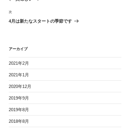
ナ
投
ビ
稿
次
次
ゲ
の
4月は新たなスタートの季節です
投
ー
稿
シ
ョ
アーカイブ
ン
2021年2月
2021年1月
2020年12月
2019年9月
2019年8月
2018年8月