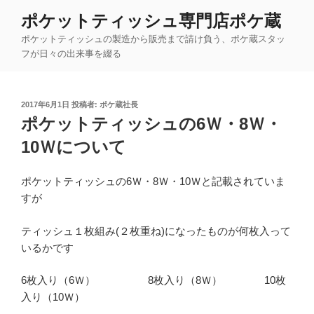
コ
ポケットティッシュ専門店ポケ蔵
ン
ポケットティッシュの製造から販売まで請け負う、ポケ蔵スタッ
テ
フが日々の出来事を綴る
ン
ツ
へ
投
2017年6月1日
投稿者:
ポケ蔵社長
ス
稿
ポケットティッシュの6Ｗ・8Ｗ・
キ
日:
ッ
10Ｗについて
プ
ポケットティッシュの6Ｗ・8Ｗ・10Ｗと記載されていま
すが
ティッシュ１枚組み(２枚重ね)になったものが何枚入って
いるかです
6枚入り（6Ｗ） 8枚入り（8Ｗ） 10枚
入り（10Ｗ）