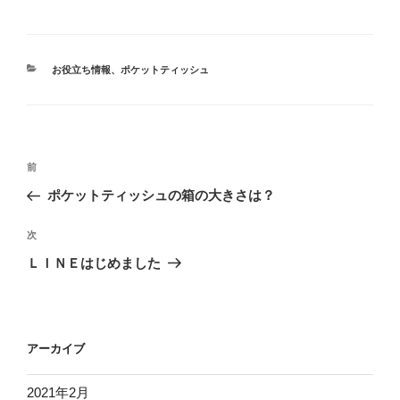
カ
お役立ち情報
、
ポケットティッシュ
テ
ゴ
リ
ー
投
前
前
稿
の
ポケットティッシュの箱の大きさは？
ナ
投
ビ
稿
次
次
ゲ
の
ＬＩＮＥはじめました
投
ー
稿
シ
ョ
アーカイブ
ン
2021年2月