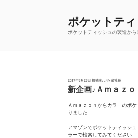
コ
ン
ポケットティ
テ
ン
ポケットティッシュの製造から
ツ
へ
ス
キ
ッ
プ
投
2017年8月23日
投稿者:
ポケ蔵社長
稿
新企画♪Ａｍａｚｏ
日:
Ａｍａｚｏｎからカラーのポケ
りました
アマゾンでポケットティッシュ
ラーで検索してみてください