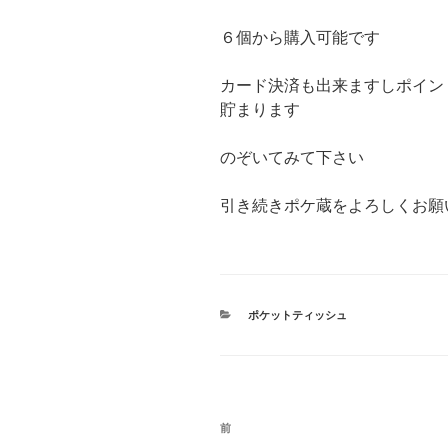
６個から購入可能です
カード決済も出来ますしポイン
貯まります
のぞいてみて下さい
引き続きポケ蔵をよろしくお願い
カ
ポケットティッシュ
テ
ゴ
リ
ー
投
前
前