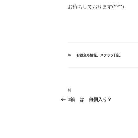
お待ちしております(*^^*)
カ
お役立ち情報
、
スタッフ日記
テ
ゴ
リ
ー
投
前
前
稿
の
1箱 は 何個入り？
投
ナ
稿
ビ
ゲ